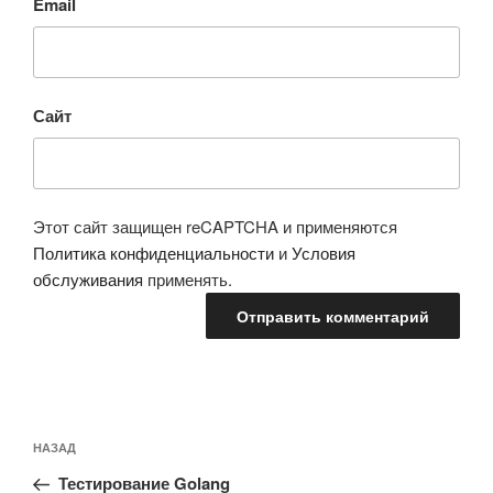
Email
Сайт
Этот сайт защищен reCAPTCHA и применяются
Политика конфиденциальности
и
Условия
обслуживания
применять.
Навигация
Предыдущая
НАЗАД
по
запись:
записям
Тестирование Golang