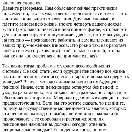
числу пенсионеров
Давайте разберемся. Нам объясняют сейчас практически
повсеместно, что государственная пенсионная система — это
система социального страхования. Другими словами, вы
платите взносы всю жизнь, (почти четверть вашего дохода,
кстати!) это накапливается в пенсионном фонде, который эти
деньги инвестирует и приумножает для вас, потом вы уходите
на пенсию — прекращаете работать, и вам выплачивают из
ваших приумноженных взносов. Это ровно так, как работает
любая система страхования (с той только разницей, что на
рынке она конкурентная а не принудительная).
Так какие тогда проблемы с уходом дееспособных из
системы? С какой стати, если будущий пенсионер все жизнь
платил пенсионные взносы, его в старости должны содержать
молодые? Взносы молодых должны идти на их будущую
пенсию! Иначе, если пенсионеры останутся без пенсий с
уходом работающих, это никакая не страховка по старости, а
обыкновенная пирамида Мавроди (где вновь входящие платят
предшествующим). Если вы это хотите сказать, то извините,
почему за государственное мошенничество властей, которых
эти пенсионеры когда то выбирали или поддерживали (и
продолжают), а те своровали и растранжирили их
пенсионные накопления, должны сегодня отвечать
непричастные молодые? Если деньги государством