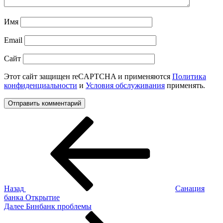
Имя
Email
Сайт
Этот сайт защищен reCAPTCHA и применяются
Политика
конфиденциальности
и
Условия обслуживания
применять.
Навигация
Предыдущая
запись:
по
записям
Назад
Санация
банка Открытие
Следующая
Далее
Бинбанк проблемы
запись