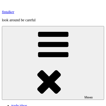
Перейти
к
fintalker
содержимому
look around be careful
Меню
trade ideas