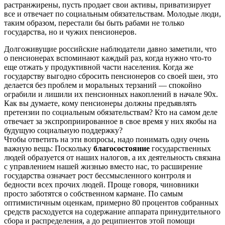
растранжирены, пусть продает свои активы, приватизирует
все и отвечает по социальным обязательствам. Молодые люди,
таким образом, перестали бы быть рабами не только
государства, но и чужих пенсионеров.
Долгоживущие российские наблюдатели давно заметили, что
о пенсионерах вспоминают каждый раз, когда нужно что-то
еще отжать у продуктивной части населения. Когда же
государству выгодно сбросить пенсионеров со своей шеи, это
делается без проблем и моральных терзаний — спокойно
ограбили и лишили их пенсионных накоплений в начале 90х.
Как вы думаете, кому пенсионеры должны предъявлять
претензии по социальным обязательствам? Кто на самом деле
отвечает за экспроприированное в свое время у них якобы на
будущую социальную поддержку?
Чтобы ответить на эти вопросы, надо понимать одну очень
важную вещь: Поскольку
благосостояние
государственных
людей образуется от наших налогов, а их деятельность связана
с управлением нашей жизнью вместо нас, то расширение
государства означает рост бессмысленного контроля и
бедности всех прочих людей. Проще говоря, чиновники
просто заботятся о собственном кармане. По самым
оптимистичным оценкам, примерно 80 процентов собранных
средств расходуется на содержание аппарата принудительного
сбора и распределения, а до реципиентов этой помощи