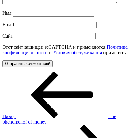
Имя
Email
Сайт
Этот сайт защищен reCAPTCHA и применяются
Политика
конфиденциальности
и
Условия обслуживания
применять.
Навигация
Предыдущая
запись:
по
записям
Назад
The
phenomenof of money
Следующая
запись