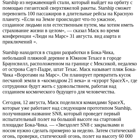
Starship из нержавеющей стали, который выйдет на орбиту с
помощью гигантской сверхтяжелой ракеты. Starship сможет
перевозить 100 пассажиров в длительные рейсы на Красную
планету. «Если на Земле происходит что-то ужасное,
созданное людьми или естественным путем, мы хотим иметь
страхование жизни в целом», — сказал Маск во время
конференции «Люди на Марс» 31 августа. вид азарта и
приключений ».
Starship находится в стадии разработки в Бока-Чика,
небольшой пляжной деревне в Южном Техасе в городе
Браунсвилл, расположенном на границе с Мексикой, недалеко
от острова Саут-Падре, штат Техас. Маск называет пляж Бока-
Чика «Воротами на Марс». Он планирует превратить кусок
песчаной земли в «космодром 21 века» и «курорт SpaceX», где
сотрудники будут жить с удовольствием, работая над
созданием космического будущего для человечества.
Сегодня, 12 августа, Маск поделился командами SpaceX,
которые уже работают над следующим прототипом Starship,
получившим название SN8, который проведет первый
испытательный полет на большой высоте на стартовой
площадке Бока-Чика. — «Звездолет SN8 с закрылками и
носом нужно сделать примерно за неделю. Затем статический
огонь, проверки, статический огонь, полет на высоту 60 000