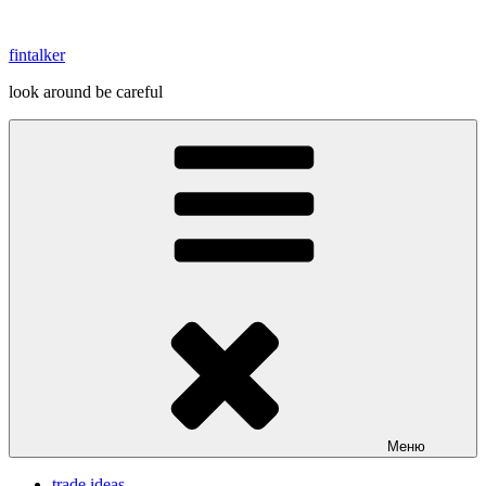
Перейти
к
fintalker
содержимому
look around be careful
Меню
trade ideas