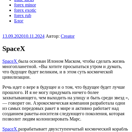
forex minor
forex exotic
forex rub
Блог
Опубликовано
13.09.2020
10.11.2024
Автор:
Creator
SpaceX
SpaceX
была основан Илоном Маском, чтобы сделать жизнь
многопланетной. «Вы хотите просыпаться утром и думать,
что будущее будет великим, и в этом суть космической
цивилизации.
Речь идет о вере в будущее и о том, что будущее будет лучше
прошлого. И я не могу придумать ничего более
захватывающего, чем выходить на улицу и быть среди звезд »,
— говорит он. Аэрокосмическая компания разработала одни
из самых передовых ракет в мире и активно работает над
созданием ракеты-носителя следующего поколения, которая
позволит людям колонизировать Марс.
SpaceX
разрабатывает двухступенчатый космический корабль