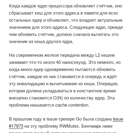
Когда каждое ядро процессора обновляет счётчик, оно
сбрасывает кеш для этого адреса в памяти для всех
остальных ядер и объявляет, что владеет актуальным
значением для этого адреса. Следующее ядро, прежде
чем обновить счётчик, должно сначала вычитать это
значение из кеша другого ядра.
На современном железе передача между L2 кешем
занимает что-то около 40 наносекунд. Это немного, но
когда много ядер одновременно пытаются обновить
счётчик, каждое из них становится в очередь и ждёт
эту инвалидацию и вычитывание из кеша. Операция,
которая должна укладываться в константное время
внезапно становится O(N) по количеству ядер. Эта
проблема называется
cache contention
.
В прошлом году в issue-трекере Go была создана
issue
#17973
на эту проблему RWMutex. Бенчмарк ниже
показывает почти 8-кратное увеличение времени на