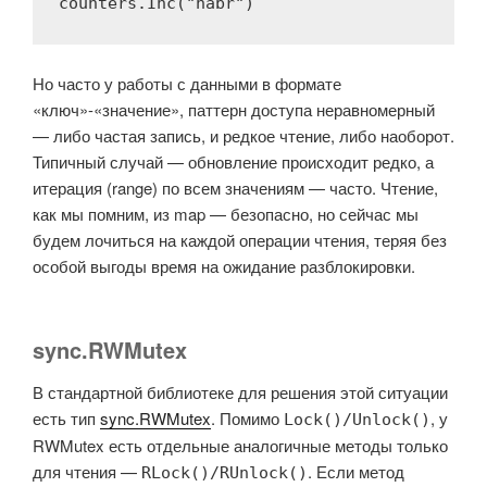
counters.Inc(
"habr"
)
Но часто у работы с данными в формате
«ключ»-«значение», паттерн доступа неравномерный
— либо частая запись, и редкое чтение, либо наоборот.
Типичный случай — обновление происходит редко, а
итерация (range) по всем значениям — часто. Чтение,
как мы помним, из map — безопасно, но сейчас мы
будем лочиться на каждой операции чтения, теряя без
особой выгоды время на ожидание разблокировки.
sync.RWMutex
В стандартной библиотеке для решения этой ситуации
есть тип
sync.RWMutex
. Помимо
, у
Lock()/Unlock()
RWMutex есть отдельные аналогичные методы только
для чтения —
. Если метод
RLock()/RUnlock()