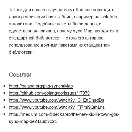
Так же для вашего случая могут больше подходить
други реализации hash-таблиц, например на lock-free
алгоритмах. Подобные пакеты были давно, и
единственная причина, почему sync.Map находится в
стандартной библиотеке — этого его активное
использование другими пакетами из стандратной
библиотеки.
Ссылки
https://golang.org/pkg/sync/#Map
https://github.com/golang/go/issues/17973
https://www.youtube.com/watch?v=C1EtfDnsdDs
https://www.youtube.com/watch?v=Tl7mi9QmLns
https://medium.com/@deckarep/the-new-kid-in-town-gos-
sync-map-de24a6bf7c2c