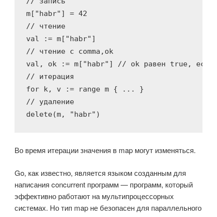
// запись
m[
"habr"
] = 
42
// чтение
val := m[
"habr"
// чтение с comma,ok
val, ok := m[
"habr"
] 
// ok равен true, если
// итерация
for
 k, v := 
range
// удаление
delete
(m, 
"habr"
)
Во время итерации значения в map могут изменяться.
Go, как известно, является языком созданным для
написания concurrent программ — программ, который
эффективно работают на мультипроцессорных
системах. Но тип map не безопасен для параллельного