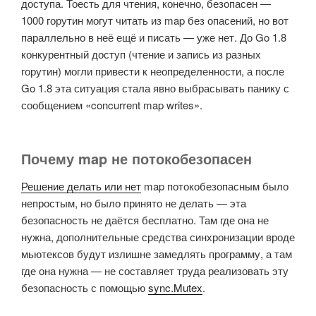
доступа. Тоесть для чтения, конечно, безопасен —
1000 горутин могут читать из map без опасений, но вот
параллельно в неё ещё и писать — уже нет. До Go 1.8
конкурентный доступ (чтение и запись из разных
горутин) могли привести к неопределенности, а после
Go 1.8 эта ситуация стала явно выбрасывать панику с
сообщением «concurrent map writes».
Почему map не потокобезопасен
Решение делать или нет
map потокобезопасным было
непростым, но было принято не делать — эта
безопасность не даётся бесплатно. Там где она не
нужна, дополнительные средства синхронизации вроде
мьютексов будут излишне замедлять программу, а там
где она нужна — не составляет труда реализовать эту
безопасность с помощью
sync.Mutex
.