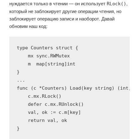
нуждается только в чтении — он использует
,
RLock()
который не заблокирует другие операции чтения, но
заблокирует операцию записи и наоборот. Давай
обновим наш код:
type
 Counters 
struct
 {

    mx sync.RWMutex

    m  
map
[
string
]
int
}

func
(c *Counters)
Load
(key 
string
)
(
int
, 
b
    c.mx.RLock()

defer
 c.mx.RUnlock()

    val, ok := c.m[key]

return
 val, ok

}