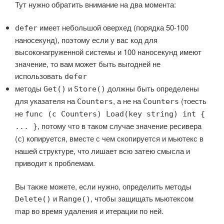
Тут нужно обратить внимание на два момента:
имеет небольшой оверхед (порядка 50-100
defer
наносекунд), поэтому если у вас код для
высоконагруженной системы и 100 наносекунд имеют
значение, то вам может быть выгодней не
использовать
defer
методы
и
должны быть определены
Get()
Store()
для указателя на
, а не на
(тоесть
Counters
Counters
не
func (c Counters) Load(key string) int {
, потому что в таком случае значение ресивера
... }
(
) копируется, вместе с чем скопируется и мьютекс в
c
нашей структуре, что лишает всю затею смысла и
приводит к проблемам.
Вы также можете, если нужно, определить методы
и
, чтобы защищать мьютексом
Delete()
Range()
map во время удаления и итерации по ней.