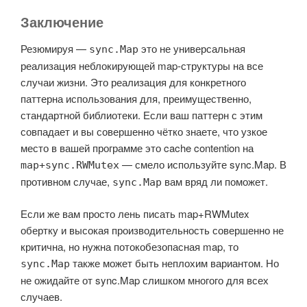
Заключение
Резюмируя —
это не универсальная
sync.Map
реализация неблокирующей map-структуры на все
случаи жизни. Это реализация для конкретного
паттерна использования для, преимущественно,
стандартной библиотеки. Если ваш паттерн с этим
совпадает и вы совершенно чётко знаете, что узкое
место в вашей программе это cache contention на
— смело используйте sync.Map. В
map+sync.RWMutex
противном случае,
вам вряд ли поможет.
sync.Map
Если же вам просто лень писать map+RWMutex
обертку и высокая производительность совершенно не
критична, но нужна потокобезопасная map, то
также может быть неплохим вариантом. Но
sync.Map
не ожидайте от sync.Map слишком многого для всех
случаев.