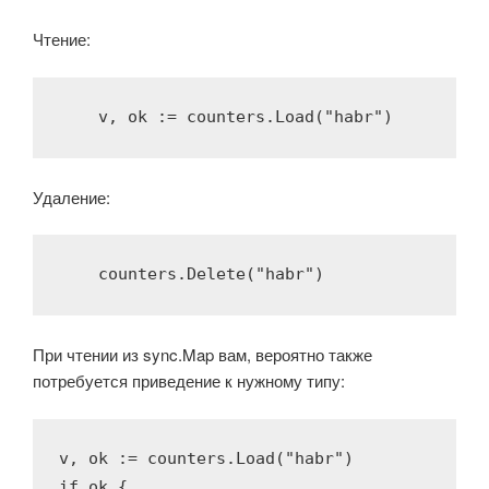
Чтение:
    v, ok := counters.Load(
"habr"
)
Удаление:
    counters.Delete(
"habr"
)
При чтении из sync.Map вам, вероятно также
потребуется приведение к нужному типу:
v, ok := counters.Load(
"habr"
if
 ok {
