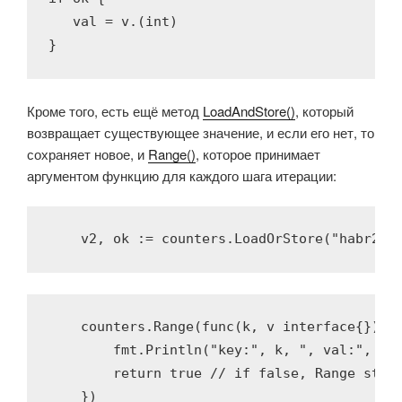
   val = v.(
int
)

}
Кроме того, есть ещё метод
LoadAndStore()
, который
возвращает существующее значение, и если его нет, то
сохраняет новое, и
Range()
, которое принимает
аргументом функцию для каждого шага итерации:
    v2, ok := counters.LoadOrStore(
"habr2"
,
    counters.Range(
func
(k, v 
interface
{})
b
        fmt.Println(
"key:"
, k, 
", val:"
, v)

return
true
// if false, Range stop
    })