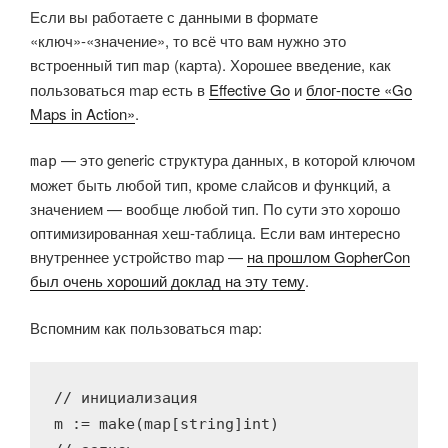
Если вы работаете с данными в формате
«ключ»-«значение», то всё что вам нужно это
встроенный тип
(карта). Хорошее введение, как
map
пользоваться map есть в
Effective Go
и
блог-посте «Go
Maps in Action»
.
— это generic структура данных, в которой ключом
map
может быть любой тип, кроме слайсов и функций, а
значением — вообще любой тип. По сути это хорошо
оптимизированная хеш-таблица. Если вам интересно
внутреннее устройство map —
на прошлом GopherCon
был очень хороший доклад на эту тему
.
Вспомним как пользоваться map:
// инициализация
m := 
make
(
map
[
string
]
int