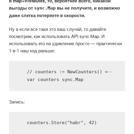
в map+RWMutex, то, вероятнее всего, никакой
выгоды от
вы не получите, и возможно
sync.Map
даже слегка потеряете в скорости.
Ну а если все таки это ваш случай, то давайте
посмотрим, как использовать API sync.Map. И
использовать его на удивление просто — практически
1-в-1 наш код раньше:
// counters := NewCounters() <-- 
var
 counters sync.Map
Запись:
    counters.Store(
"habr"
, 
42
)