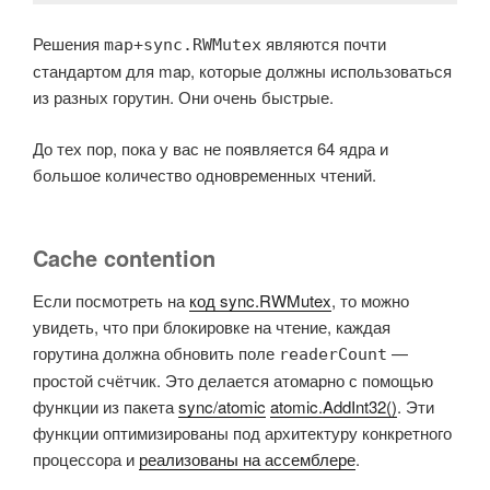
Решения
являются почти
map+sync.RWMutex
стандартом для map, которые должны использоваться
из разных горутин. Они очень быстрые.
До тех пор, пока у вас не появляется 64 ядра и
большое количество одновременных чтений.
Cache contention
Если посмотреть на
код sync.RWMutex
, то можно
увидеть, что при блокировке на чтение, каждая
горутина должна обновить поле
—
readerCount
простой счётчик. Это делается атомарно с помощью
функции из пакета
sync/atomic
atomic.AddInt32()
. Эти
функции оптимизированы под архитектуру конкретного
процессора и
реализованы на ассемблере
.