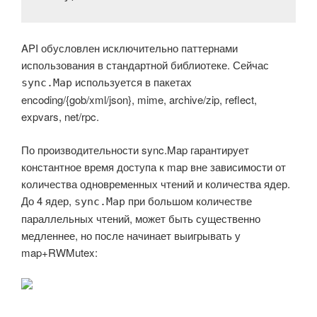
API обусловлен исключительно паттернами
использования в стандартной библиотеке. Сейчас
используется в пакетах
sync.Map
encoding/{gob/xml/json}, mime, archive/zip, reflect,
expvars, net/rpc.
По производительности sync.Map гарантирует
константное время доступа к map вне зависимости от
количества одновременных чтений и количества ядер.
До 4 ядер,
при большом количестве
sync.Map
параллельных чтений, может быть существенно
медленнее, но после начинает выигрывать у
map+RWMutex: