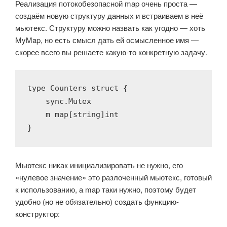
Реализация потокобезопасной map очень проста —
создаём новую структуру данных и встраиваем в неё
мьютекс. Структуру можно назвать как угодно — хоть
MyMap, но есть смысл дать ей осмысленное имя —
скорее всего вы решаете какую-то конкретную задачу.
type
 Counters 
struct
 {

    sync.Mutex

    m 
map
[
string
]
int
}
Мьютекс никак инициализировать не нужно, его
«нулевое значение» это разлоченный мьютекс, готовый
к использованию, а map таки нужно, поэтому будет
удобно (но не обязательно) создать функцию-
конструктор: