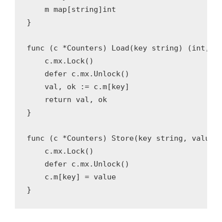
    m 
map
[
string
]
int
}

func
(c *Counters)
Load
(key 
string
)
(
int
, 
b
    c.mx.Lock()

defer
 c.mx.Unlock()

    val, ok := c.m[key]

return
 val, ok

}

func
(c *Counters)
Store
(key 
string
, value 
    c.mx.Lock()

defer
 c.mx.Unlock()

    c.m[key] = value

}