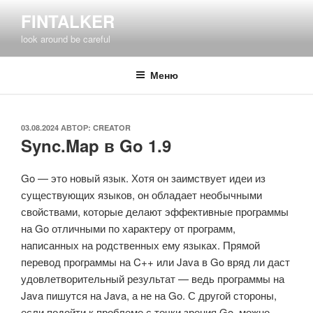
Перейти
FINTALKER
к
look around be careful
содержимому
Меню
ОПУБЛИКОВАНО
03.08.2024
АВТОР:
CREATOR
Sync.Map в Go 1.9
Go — это новый язык. Хотя он заимствует идеи из
существующих языков, он обладает необычными
свойствами, которые делают эффективные программы
на Go отличными по характеру от программ,
написанных на родственных ему языках. Прямой
перевод программы на C++ или Java в Go вряд ли даст
удовлетворительный результат — ведь программы на
Java пишутся на Java, а не на Go. С другой стороны,
если подойти к проблеме с точки зрения Go, можно