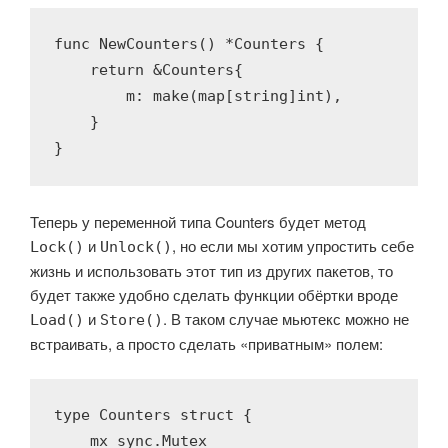
func
NewCounters
()
 *
Counters
 {

return
 &Counters{

        m: 
make
(
map
[
string
]
int
),

    }

}
Теперь у переменной типа Counters будет метод
и
, но если мы хотим упростить себе
Lock()
Unlock()
жизнь и использовать этот тип из других пакетов, то
будет также удобно сделать функции обёртки вроде
и
. В таком случае мьютекс можно не
Load()
Store()
встраивать, а просто сделать «приватным» полем:
type
 Counters 
struct
 {

    mx sync.Mutex
