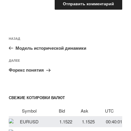
Навигация
Предыдущая
НАЗАД
по
запись:
записям
Модель исторической динамики
Следующая
ДАЛЕЕ
запись
Форекс понятия
СВЕЖИЕ КОТИРОВКИ ВАЛЮТ
Symbol
Bid
Ask
UTC
EURUSD
1.1522
1.1525
00:40:01