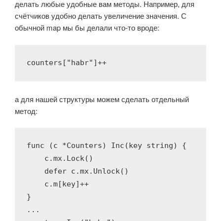
делать любые удобные вам методы. Например, для
счётчиков удобно делать увеличение значения. С
обычной map мы бы делали что-то вроде:
counters[
"habr"
]++
а для нашей структуры можем сделать отдельный
метод:
func
(c *Counters)
Inc
(key 
string
)
 {

    c.mx.Lock()

defer
 c.mx.Unlock()

    c.m[key]++

}

...
