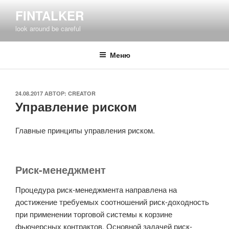
Перейти
FINTALKER
к
look around be careful
содержимому
Меню
ОПУБЛИКОВАНО
24.08.2017
АВТОР:
CREATOR
Управление риском
Главные принципы управления риском.
Риск-менеджмент
Процедура риск-менеджмента направлена на
достижение требуемых соотношений риск-доходность
при применении торговой системы к корзине
фьючерсных контрактов. Основной задачей риск-